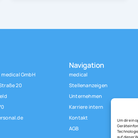
Navigation
l medical GmbH
medical
Straße 20
Stellenanzeigen
eld
Unternehmen
70
Karriere intern
rsonal.de
Kontakt
Um dir ein 
Geräteinfor
AGB
Technologie
auf dieser 