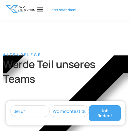
Zum
Jetzt bewerben!
Inhalt
springen
ALTENPFLEGE
Werde Teil unseres
Teams
Job
finden!