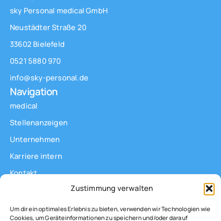
sky Personal medical GmbH
Altenpfleger/in
Neustädter Straße 20
Braunschweig
(m/w/d)
33602 Bielefeld
Festanstellung
Ab sofort
0521 5880 970
(Zeitarbeit)
info@sky-personal.de
Navigation
Altenpfleger/in
medical
Duisburg
(m/w/d)
Festanstellung
Stellenanzeigen
Ab sofort
(Zeitarbeit)
Unternehmen
Karriere intern
Altenpfleger/in
Kontakt
Dresden
(m/w/d)
Zustimmung verwalten
AGB
Festanstellung
Ab sofort
Um dir ein optimales Erlebnis zu bieten, verwenden wir Technologien wie
(Zeitarbeit)
Cookies, um Geräteinformationen zu speichern und/oder darauf