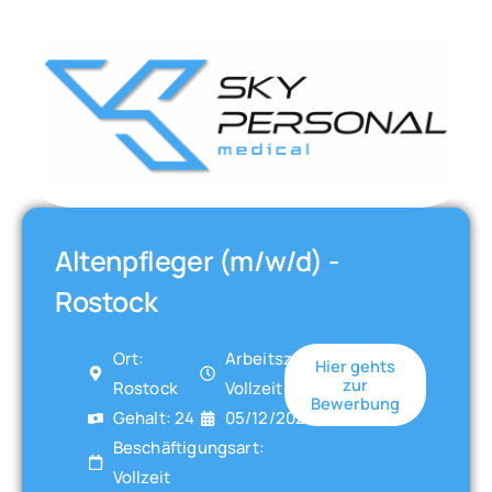
Altenpfleger (m/w/d) -
Rostock
Ort:
Arbeitszeit:
Hier gehts
zur
Rostock
Vollzeit
Bewerbung
Gehalt: 24
05/12/2025
Beschäftigungsart:
Vollzeit