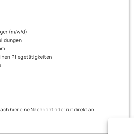
eger (m/w/d)
rbildungen
eam
inen Pflegetätigkeiten
e
ch hier eine Nachricht oder ruf direkt an.