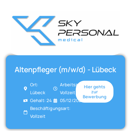
Altenpfleger (m/w/d) - Lübeck
Ort:
Arbeitszeit:
Hier gehts
zur
Lübeck
Vollzeit
Bewerbung
Gehalt: 24
05/12/2025
Beschäftigungsart:
Vollzeit