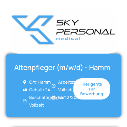
Altenpfleger (m/w/d) - Hamm
Ort: Hamm
Arbeitszeit:
Hier gehts
zur
Gehalt: 24
Vollzeit
Bewerbung
Beschäftigungsart:
05/12/2025
Vollzeit