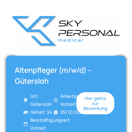
Altenpfleger (m/w/d) -
Gütersloh
Ort:
Arbeitszeit:
Hier gehts
zur
Gütersloh
Vollzeit
Bewerbung
Gehalt: 24
05/12/2025
Beschäftigungsart:
Vollzeit