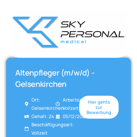
Altenpfleger (m/w/d) -
Gelsenkirchen
Ort:
Arbeitszeit:
Hier gehts
zur
Gelsenkirchen
Vollzeit
Bewerbung
Gehalt: 24
05/12/2025
Beschäftigungsart:
Vollzeit