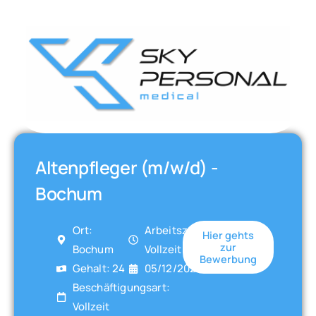
Altenpfleger (m/w/d) -
Bochum
Ort:
Arbeitszeit:
Hier gehts
zur
Bochum
Vollzeit
Bewerbung
Gehalt: 24
05/12/2025
Beschäftigungsart:
Vollzeit