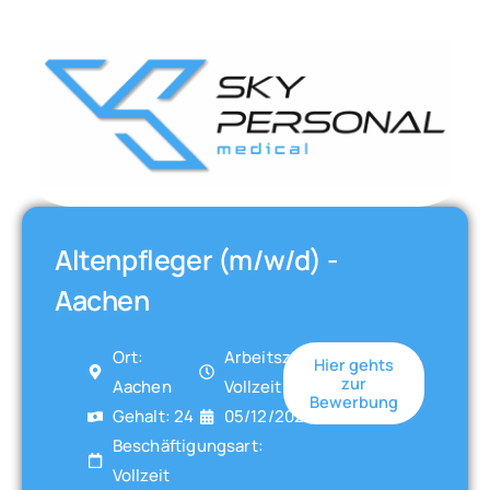
Altenpfleger (m/w/d) -
Aachen
Ort:
Arbeitszeit:
Hier gehts
zur
Aachen
Vollzeit
Bewerbung
Gehalt: 24
05/12/2025
Beschäftigungsart:
Vollzeit